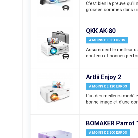
C'est bien la preuve qu'il
grosses sommes dans un 
QKK AK-80
À MOINS DE 80 EUROS
Assurément le meilleur 
contenu et bonnes perf
Artlii Enjoy 2
À MOINS DE 120 EUROS
L'un des meilleurs modèles
bonne image et d'une conn
BOMAKER Parrot 
À MOINS DE 200 EUROS