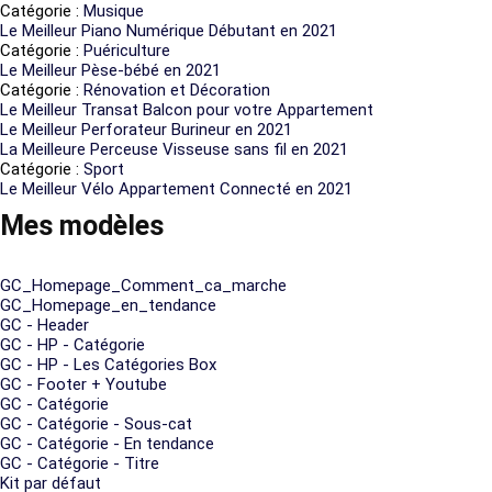
Catégorie :
Musique
Le Meilleur Piano Numérique Débutant en 2021
Catégorie :
Puériculture
Le Meilleur Pèse-bébé en 2021
Catégorie :
Rénovation et Décoration
Le Meilleur Transat Balcon pour votre Appartement
Le Meilleur Perforateur Burineur en 2021
La Meilleure Perceuse Visseuse sans fil en 2021
Catégorie :
Sport
Le Meilleur Vélo Appartement Connecté en 2021
Mes modèles
GC_Homepage_Comment_ca_marche
GC_Homepage_en_tendance
GC - Header
GC - HP - Catégorie
GC - HP - Les Catégories Box
GC - Footer + Youtube
GC - Catégorie
GC - Catégorie - Sous-cat
GC - Catégorie - En tendance
GC - Catégorie - Titre
Kit par défaut