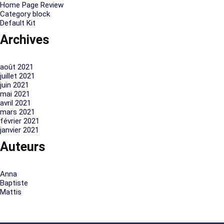
Home Page Review
Category block
Default Kit
Archives
août 2021
juillet 2021
juin 2021
mai 2021
avril 2021
mars 2021
février 2021
janvier 2021
Auteurs
Anna
Baptiste
Mattis